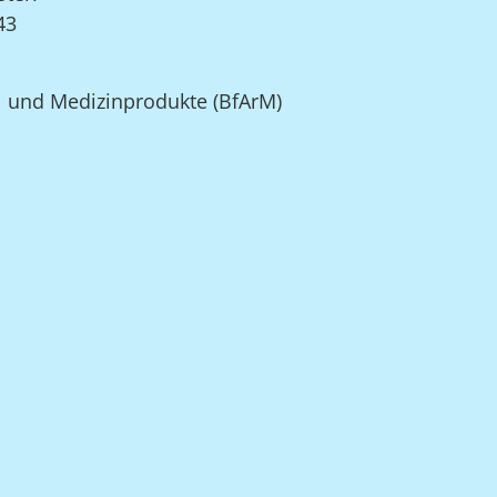
43
el und Medizinprodukte (BfArM)