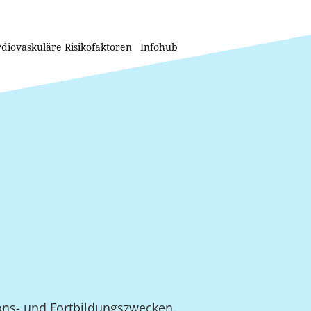
diovaskuläre Risikofaktoren
Infohub
ions- und Fortbildungszwecken.