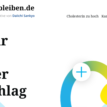
Cholesterin zu hoch
Kar
ür
er
hlag