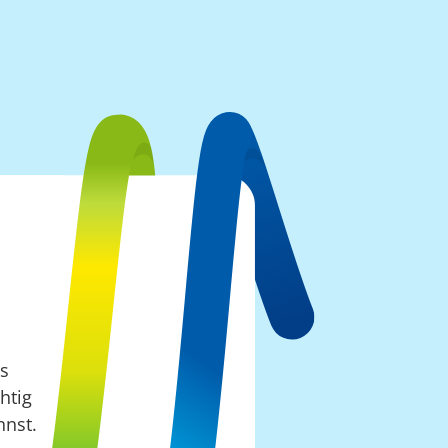
es
htig
nnst.