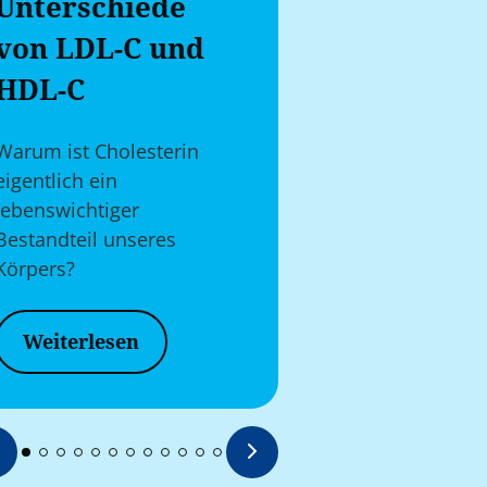
Unterschiede
& erfolg
von LDL-C und
Therapie
HDL-C
Mit welchen
du aktiv dazu 
Warum ist Cholesterin
kannst, deine
eigentlich ein
Zielwert zu er
lebenswichtiger
Bestandteil unseres
Körpers?
Weiterles
Weiterlesen