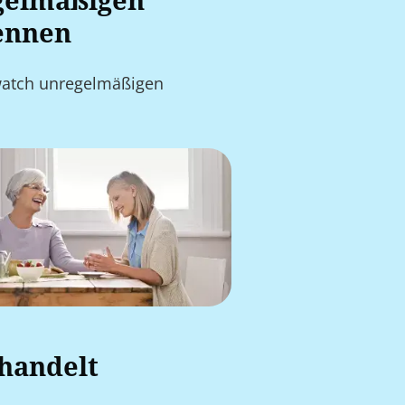
gelmäßigen
kennen
twatch unregelmäßigen
handelt